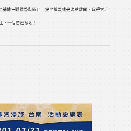
戰勤基地－戰備整裝區』，提早抵達或是晚點離開，玩得大汗
往下一個冒險基地！