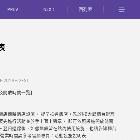
PREV
NEXT
回列表
表
1~2026-12-31
及開放時間一覽】
飯店體驗飯店設施， 提早抵達飯店，先於1樓大廳櫃台辦理
要先進行活動並於手上蓋上戳章， 即可依照設施開放時間
。翌日退房後，如想繼續留在館內使用設施，也請告知櫃台
施營業時間請參考官網專頁：活動設施說明表