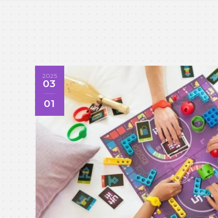
2025
03
01