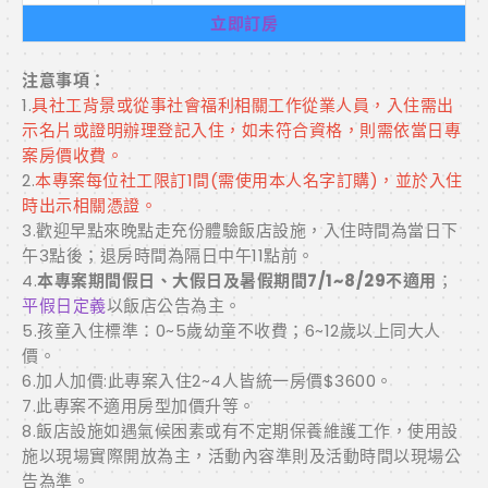
立即訂房
注意事項：
1.
具社工背景或從事社會福利相關工作從業人員，入住需出
示名片或證明辦理登記入住
，如未符合資格，則需依當日專
案房價收費。
2.
本專案每位社工限訂1間(需使用本人名字訂購)，並於入住
時出示相關憑證。
3.歡迎早點來晚點走充份體驗飯店設施，入住時間為當日下
午3點後；退房時間為隔日中午11點前。
4.
本專案期間假日、大假日及暑假期間7/1~8/29不適用
；
平假日定義
以飯店公告為主。
5.孩童入住標準：0~5歲幼童不收費；6~12歲以上同大人
價。
6.加人加價:此專案入住2~4人皆統一房價$3600。
7.此專案不適用房型加價升等。
8.飯店設施如遇氣候困素或有不定期保養維護工作，使用設
施以現場實際開放為主，活動內容準則及活動時間以現場公
告為準。