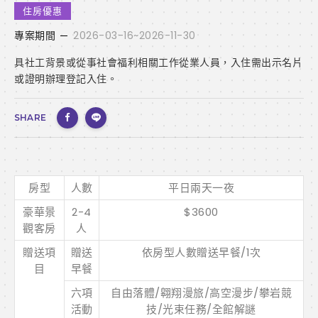
住房優惠
專案期間
2026-03-16~2026-11-30
具社工背景或從事社會福利相關工作從業人員，入住需出示名片
或證明辦理登記入住。
SHARE
房型
人數
平日兩天一夜
豪華景
2-4
$3600
觀客房
人
贈送項
贈送
依房型人數贈送早餐/1次
目
早餐
六項
自由落體/翱翔漫旅/高空漫步/攀岩競
活動
技/光束任務/全館解謎