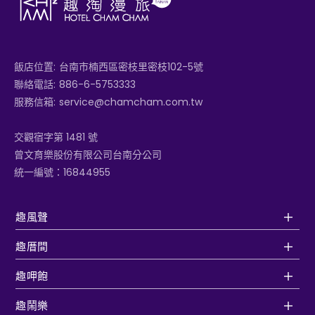
飯店位置:
台南市楠西區密枝里密枝102-5號
聯絡電話:
886-6-5753333
服務信箱:
service@chamcham.com.tw
交觀宿字第 1481 號
曾文育樂股份有限公司台南分公司
統一編號：16844955
趣風聲
趣厝間
趣呷飽
趣鬧樂