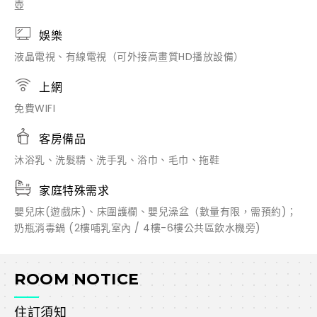
壺
娛樂
液晶電視、有線電視（可外接高畫質HD播放設備）
上網
免費WIFI
客房備品
沐浴乳、洗髮精、洗手乳、浴巾、毛巾、拖鞋
家庭特殊需求
嬰兒床(遊戲床)、床圍護欄、嬰兒澡盆（數量有限，需預約)；
奶瓶消毒鍋 (2樓哺乳室內 / 4樓-6樓公共區飲水機旁)
ROOM NOTICE
住訂須知