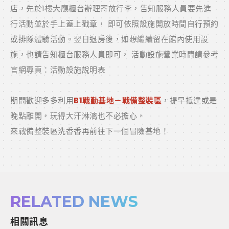
店，先於1樓大廳櫃台辦理寄放行李，告知服務人員要先進
行活動並於手上蓋上戳章， 即可依照設施開放時間自行預約
或排隊體驗活動。翌日退房後，如想繼續留在館內使用設
施，也請告知櫃台服務人員即可， 活動設施營業時間請參考
官網專頁：活動設施說明表
期間歡迎多多利用
B1戰勤基地－戰備整裝區
，提早抵達或是
晚點離開，玩得大汗淋漓也不必擔心，
來戰備整裝區洗香香再前往下一個冒險基地！
RELATED NEWS
相關訊息