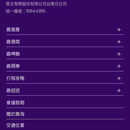
曾文育樂股份有限公司台南分公司
統一編號：16844955
趣風聲
趣厝間
趣呷飽
趣鬧樂
行程攻略
趣𨑨迌
會議假期
關於趣淘
交通位置