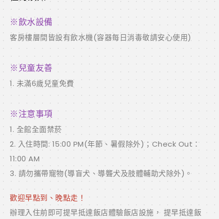
※飲水設備
客房樓層間皆設有飲水機(容器每日消毒敬請安心使用)
※兒童友善
1. 未滿6歲兒童免費
※注意事項
1. 全館全面禁菸
2. 入住時間: 15:00 PM(年節、暑假除外)；Check Out：
11:00 AM
3. 請勿攜帶寵物(導盲犬、導聾犬及肢體輔助犬除外)。
歡迎早點到、晚點走！
辦理入住前即可提早抵達飯店體驗飯店設施， 提早抵達飯