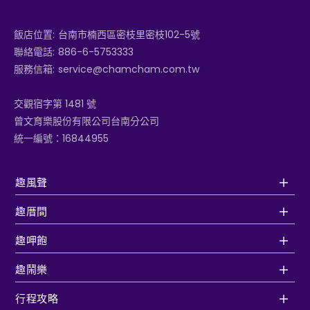
飯店位置:
台南市楠西區密枝里密枝102-5號
聯絡電話:
886-6-5753333
服務信箱:
service@chamcham.com.tw
交觀宿字第 1481 號
曾文育樂股份有限公司台南分公司
統一編號：16844955
趣風聲
趣厝間
趣呷飽
趣鬧樂
行程攻略