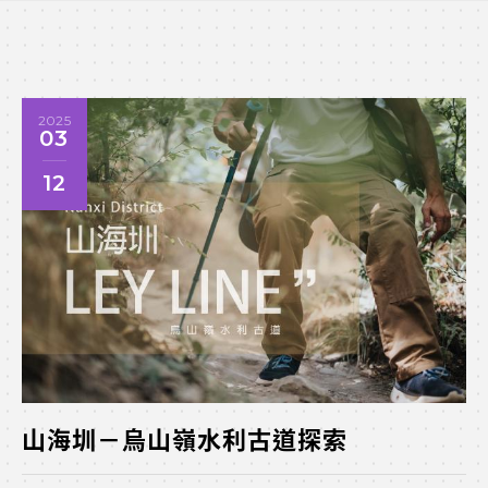
2025
03
12
山海圳－烏山嶺水利古道探索