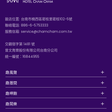
飯店位置:
台南市楠西區密枝里密枝102-5號
聯絡電話:
886-6-5753333
服務信箱:
service@chamcham.com.tw
交觀宿字第 1481 號
曾文育樂股份有限公司台南分公司
統一編號：16844955
趣風聲
趣厝間
趣呷飽
趣鬧樂