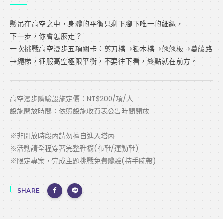
懸吊在高空之中，身體的平衡只剩下腳下唯一的細繩，

下一步，你會怎麼走？

一次挑戰高空漫步五項關卡：剪刀橋→獨木橋→翹翹板→蔓藤路
→繩梯，征服高空極限平衡，不要往下看，終點就在前方。
高空漫步體驗設施定價：NT$200/項/人
設施開放時間：依照設施收費表公告時間開放
※非開放時段內請勿擅自進入塔內
※活動請全程穿著完整鞋襪(布鞋/運動鞋)
※限定專案，完成主題挑戰免費體驗(持手腕帶)
SHARE