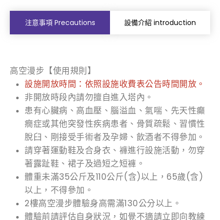
注意事項 Precautions
設備介紹 introduction
高空漫步【使用規則】
設施開放時間：依照設施收費表公告時間開放。
非開放時段內請勿擅自進入塔內。
患有心臟病、高血壓、腦溢血、氣喘、先天性癲
癇症或其他突發性疾病患者、骨質疏鬆、習慣性
脫臼、剛接受手術者及孕婦、飲酒者不得參加。
請穿著運動鞋及合身衣、褲進行設施活動，勿穿
著露趾鞋、裙子及過短之短褲。
體重未滿35公斤及110公斤(含)以上，65歲(含)
以上，不得參加。
2樓高空漫步體驗身高需滿130公分以上。
體驗前請評估自身狀況，如覺不適請立即向教練