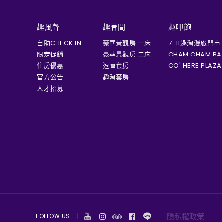
趣風聲
趣厝間
趣呷飽
自助CHECK IN
豪華景觀房 一床
7-11趣淘漫旅門市
限定促銷
豪華景觀房 二床
CHAM CHAM BA
住房優惠
逗陣套房
CO' HERE PLAZA
官方公告
趣淘套房
人才招募
隱私權政策
FOLLOW US