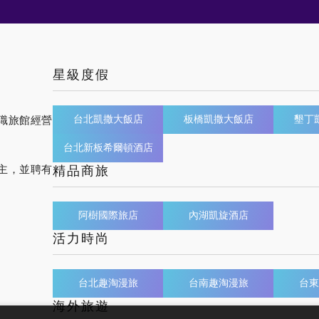
星級度假
台北凱撒大飯店
板橋凱撒大飯店
墾丁
職旅館經營
台北新板希爾頓酒店
主，並聘有
精品商旅
阿樹國際旅店
內湖凱旋酒店
活力時尚
台北趣淘漫旅
台南趣淘漫旅
台東
海外旅遊