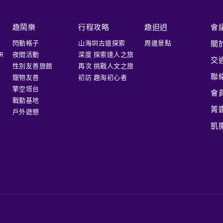
趣鬧樂
行程攻略
趣𨑨迌
會
閃動格子
山海圳古道探索
周邊景點
關
R
夜間活動
深度 探索達人之旅
交
性別友善旅館
再次 挑戰人文之旅
聯
寵物友善
初訪 趣淘初心者
擎空塔台
會
戰勤基地
菁
戶外遊憩
凱