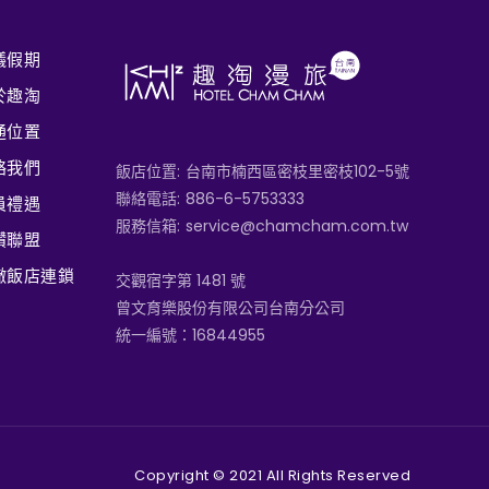
議假期
於趣淘
通位置
絡我們
飯店位置:
台南市楠西區密枝里密枝102-5號
聯絡電話:
886-6-5753333
員禮遇
服務信箱:
service@chamcham.com.tw
鑽聯盟
撒飯店連鎖
交觀宿字第 1481 號
曾文育樂股份有限公司台南分公司
統一編號：16844955
Copyright © 2021 All Rights Reserved