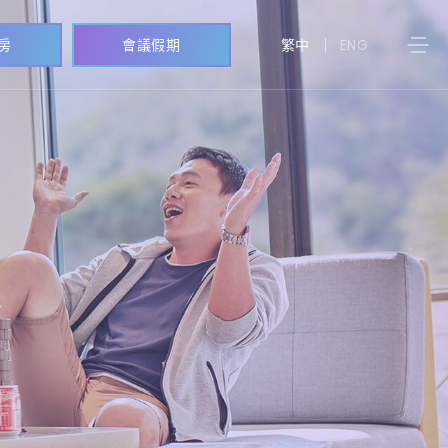
繁中
ENG
房
會議假期