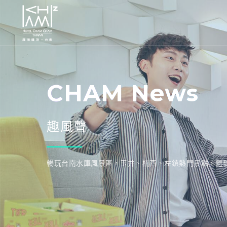
CHAM News
趣風聲
暢玩台南水庫風景區，玉井、楠西、左鎮熱門景點，體