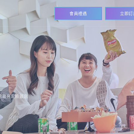
會員禮遇
立即訂
驗最夯冒險飯店