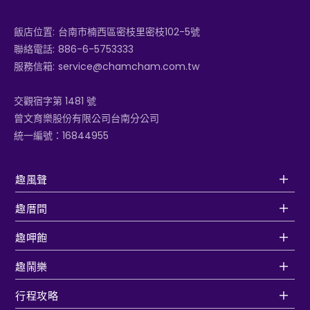
飯店位置:
台南市楠西區密枝里密枝102-5號
聯絡電話:
886-6-5753333
服務信箱:
service@chamcham.com.tw
交觀宿字第 1481 號
曾文育樂股份有限公司台南分公司
統一編號：16844955
趣風聲
趣厝間
趣呷飽
趣鬧樂
行程攻略