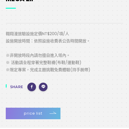
翱翔漫旅驗設施定價NT$200/項/人
設施開放時間：依照設施收費表公告時間開放。
※非開放時段內請勿擅自進入塔內。
※ 活動請全程穿著完整鞋襪(布鞋/運動鞋)
※限定專案，完成主題挑戰免費體驗(持手腕帶)
SHARE
price list