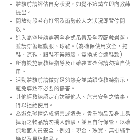
體驗前請評估自身狀況，如覺不適請立即向教練
提出。
開放時段若有打雷及雨勢較大之狀況即暫停開
放。
進入高空塔請穿著全身式吊帶及全程配戴岩盔，
並請穿著運動服、球鞋。(為確保使用安全，拖
鞋、涼鞋、跟鞋不得體驗，需換成合適鞋款)
所有設施無教練指導及正確裝置確保請勿擅自使
用。
活動體驗前請做好足夠熱身並請跟從教練指示，
避免導致不必要的傷害。
其他經教練認定有妨礙他人、危害安全之情事，
得以拒絕使用。
為避免碰撞造成損害或遺失，貴重物品及身上易
掉落之物品請勿攜入體驗，並且自行保管，以確
保地面人員安全。例如：現金、珠寶、無掛繩手
機以及易碎物品。