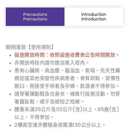
Precautions
introduction
Precautions
introduction
翱翔漫旅【使用規則】
設施開放時間：依照設施收費表公告時間開放。
非開放時段內請勿擅自進入塔內。
患有心臟病、高血壓、腦溢血、氣喘、先天性癲
癇症或其他突發性疾病患者、骨質疏鬆、習慣性
脫臼、剛接受手術者及孕婦、飲酒者不得參加。
請穿著運動鞋及合身衣、褲進行設施活動，勿穿
著露趾鞋、裙子及過短之短褲。
體重未滿35公斤及110公斤(含)以上，65歲(含)
以上，不得參加。
2樓高空漫步體驗身高需滿130公分以上。